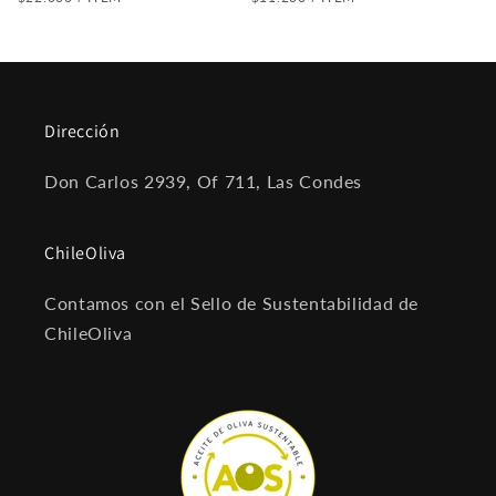
habitual
habitual
UNITARIO
UNITARIO
Dirección
Don Carlos 2939, Of 711, Las Condes
ChileOliva
Contamos con el Sello de Sustentabilidad de
ChileOliva