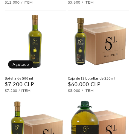
habitual
habitual
PRECIO
POR
PRECIO
POR
$12.000
/
ITEM
$5.600
/
ITEM
UNITARIO
UNITARIO
Agotado
Botella de 500 ml
Caja de 12 botellas de 250 ml
Precio
$7.200 CLP
Precio
$60.000 CLP
habitual
habitual
PRECIO
POR
PRECIO
POR
$7.200
/
ITEM
$5.000
/
ITEM
UNITARIO
UNITARIO