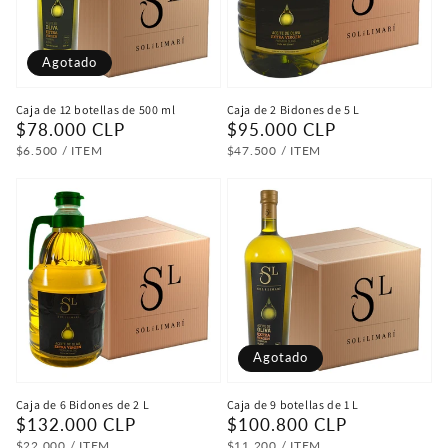
Agotado
Caja de 12 botellas de 500 ml
Caja de 2 Bidones de 5 L
Precio
$78.000 CLP
Precio
$95.000 CLP
habitual
habitual
PRECIO
POR
PRECIO
POR
$6.500
/
ITEM
$47.500
/
ITEM
UNITARIO
UNITARIO
Agotado
Caja de 6 Bidones de 2 L
Caja de 9 botellas de 1 L
Precio
$132.000 CLP
Precio
$100.800 CLP
PRECIO
POR
PRECIO
POR
$22.000
/
ITEM
$11.200
/
ITEM