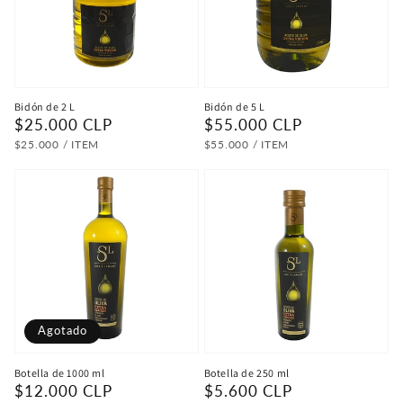
Bidón de 2 L
Bidón de 5 L
Precio
$25.000 CLP
Precio
$55.000 CLP
habitual
habitual
PRECIO
POR
PRECIO
POR
$25.000
/
ITEM
$55.000
/
ITEM
UNITARIO
UNITARIO
Agotado
Botella de 1000 ml
Botella de 250 ml
Precio
$12.000 CLP
Precio
$5.600 CLP