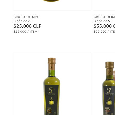
Proveedor:
Proveedor
GRUPO OLIMPO
GRUPO OLI
Bidón de 2 L
Bidón de 5 L
Precio
$25.000 CLP
Precio
$55.000 
habitual
habitual
PRECIO
POR
PRECIO
P
$25.000
/
ITEM
$55.000
/
IT
UNITARIO
UNITARIO