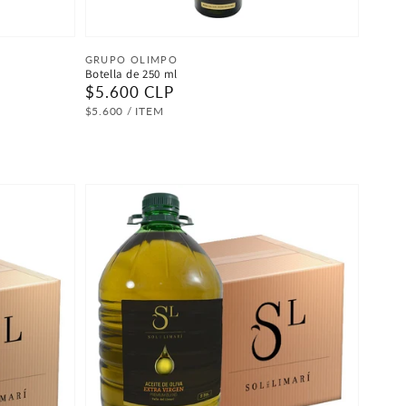
Proveedor:
GRUPO OLIMPO
Botella de 250 ml
Precio
$5.600 CLP
habitual
PRECIO
POR
$5.600
/
ITEM
UNITARIO