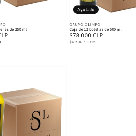
Agotado
:
Proveedor:
MPO
GRUPO OLIMPO
ellas de 250 ml
Caja de 12 botellas de 500 ml
CLP
Precio
$78.000 CLP
habitual
R
PRECIO
POR
M
$6.500
/
ITEM
UNITARIO