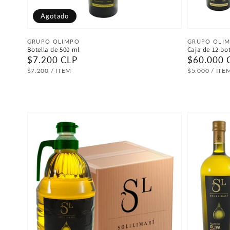
Agotado
Proveedor:
Proveedor
GRUPO OLIMPO
GRUPO OLI
Botella de 500 ml
Caja de 12 bot
Precio
$7.200 CLP
Precio
$60.000 
habitual
habitual
PRECIO
POR
PRECIO
PO
$7.200
/
ITEM
$5.000
/
ITE
UNITARIO
UNITARIO