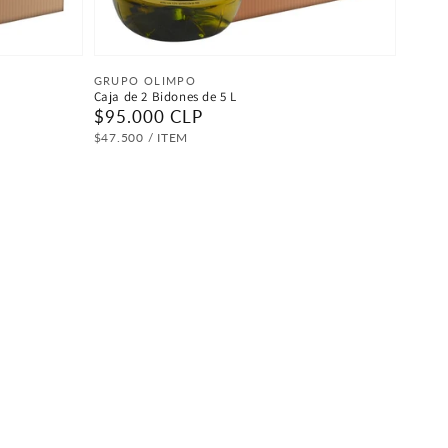
Proveedor:
GRUPO OLIMPO
Caja de 2 Bidones de 5 L
Precio
$95.000 CLP
habitual
PRECIO
POR
$47.500
/
ITEM
UNITARIO