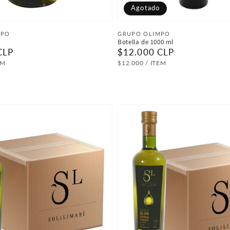
Agotado
:
Proveedor:
MPO
GRUPO OLIMPO
Botella de 1000 ml
CLP
Precio
$12.000 CLP
habitual
OR
PRECIO
POR
EM
$12.000
/
ITEM
UNITARIO