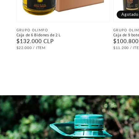
Agotado
Proveedor:
Proveedor
GRUPO OLIMPO
GRUPO OLI
Caja de 6 Bidones de 2 L
Caja de 9 bote
Precio
$132.000 CLP
Precio
$100.800
habitual
habitual
PRECIO
POR
PRECIO
P
$22.000
/
ITEM
$11.200
/
IT
UNITARIO
UNITARIO