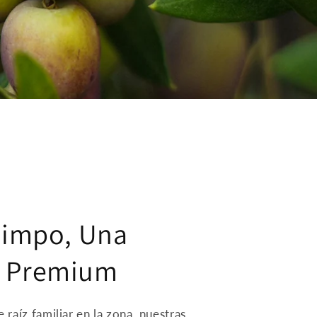
limpo, Una
 Premium
raíz familiar en la zona, nuestras