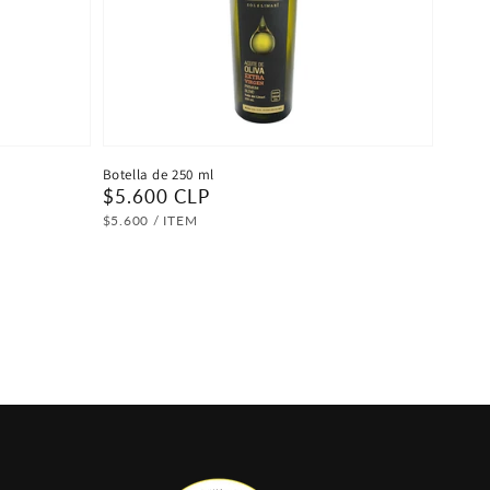
Botella de 250 ml
Precio
$5.600 CLP
habitual
PRECIO
POR
$5.600
/
ITEM
UNITARIO