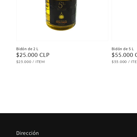
Bidón de 2 L
Bidón de 5 L
Precio
$25.000 CLP
Precio
$55.000 
habitual
habitual
PRECIO
POR
PRECIO
P
$25.000
/
ITEM
$55.000
/
IT
UNITARIO
UNITARIO
Dirección