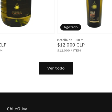
Agotado
Botella de 1000 ml
CLP
Precio
$12.000 CLP
habitual
OR
PRECIO
POR
EM
$12.000
/
ITEM
UNITARIO
Ver todo
ChileOliva